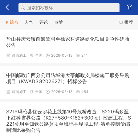
综合
人气
评论
点赞
推荐
盐山县庆云镇前簸箕村至徐家村道路硬化项目竞争性磋商
公告
路面施工
全国
2026-05-13
241
中国邮政广西分公司防城港大菉邮政支局楼施工服务采购
项目（KWAD3G2026271）招标公告
路面施工
全国
2026-05-13
484
S219玛沁县优云乡花上线第10号危桥改造、S220玛多至
下红科省界公路（K27+580-K162+300段）改建工程、S
221莫坝至知钦公路莫坝至班玛县界段工程-清单控制价编
制询比采购公告